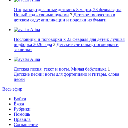
Открытки, сделанные детьми к 8 марта, 23 февраля, на
Новый год - своими руками
7
Детское творчество в
детском саду: аппликации и поделки из бумаги
Alina
Пословицы и поговорки к 23 февраля для детей: лучшая
подборка 2026 года
2
Детские считалки, поговорки и
заклички
Alina
Детская песня, текст и ноты. Милая бабуленька
1
Детские песни: ноты для фортепиано и гитары, слова
песен
Весь эфир
Войти
Ёжка
Рубрики
Помощь
Правила
Соглашение