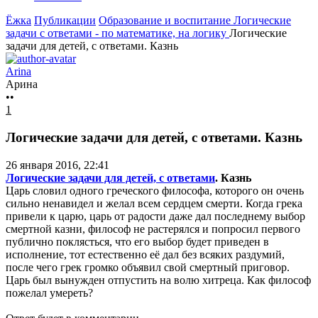
Ёжка
Публикации
Образование и воспитание
Логические
задачи с ответами - по математике, на логику
Логические
задачи для детей, с ответами. Казнь
Arina
Арина
••
1
Логические задачи для детей, с ответами. Казнь
26 января 2016, 22:41
Логические задачи для детей, с ответами
. Казнь
Царь словил одного греческого философа, которого он очень
сильно ненавидел и желал всем сердцем смерти. Когда грека
привели к царю, царь от радости даже дал последнему выбор
смертной казни, философ не растерялся и попросил первого
публично поклясться, что его выбор будет приведен в
исполнение,
тот естественно её дал без всяких раздумий,
после чего грек громко объявил свой смертный приговор.
Царь был вынужден отпустить на волю хитреца. Как философ
пожелал умереть?