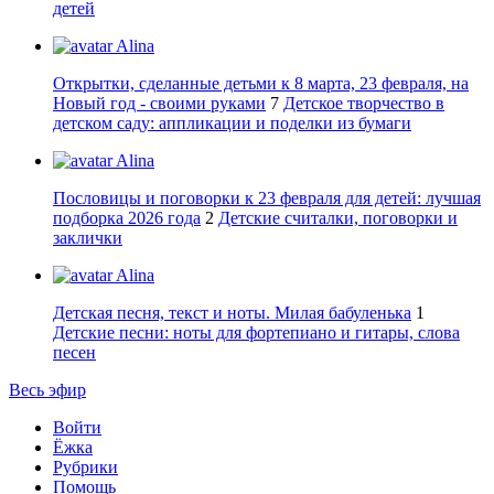
детей
Alina
Открытки, сделанные детьми к 8 марта, 23 февраля, на
Новый год - своими руками
7
Детское творчество в
детском саду: аппликации и поделки из бумаги
Alina
Пословицы и поговорки к 23 февраля для детей: лучшая
подборка 2026 года
2
Детские считалки, поговорки и
заклички
Alina
Детская песня, текст и ноты. Милая бабуленька
1
Детские песни: ноты для фортепиано и гитары, слова
песен
Весь эфир
Войти
Ёжка
Рубрики
Помощь