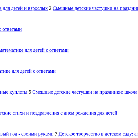
 для детей и взрослых
2
Смешные детские частушки на праздник
с ответами
математике для детей с ответами
тике для детей с ответами
шные куплеты
5
Смешные детские частушки на праздники: школа,
тские стихи и поздравления с днем рождения для детей
овый год - своими руками
7
Детское творчество в детском саду: 