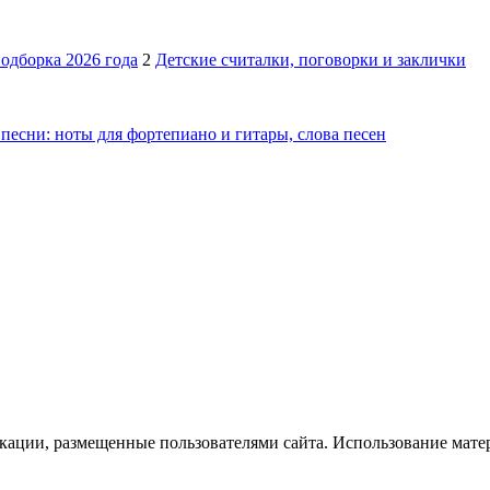
подборка 2026 года
2
Детские считалки, поговорки и заклички
песни: ноты для фортепиано и гитары, слова песен
икации, размещенные пользователями сайта. Использование мате