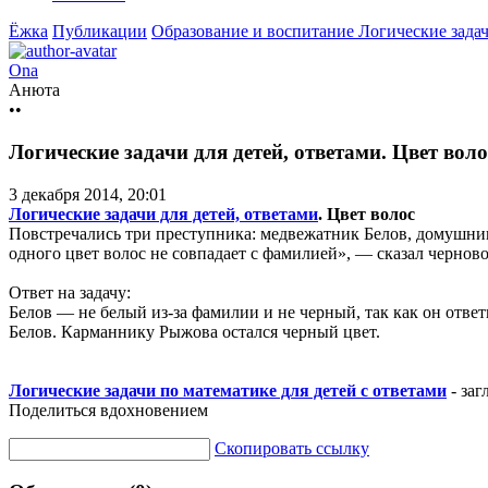
Ёжка
Публикации
Образование и воспитание
Логические задач
Ona
Анюта
••
Логические задачи для детей, ответами. Цвет воло
3 декабря 2014, 20:01
Логические задачи для детей, ответами
. Цвет волос
Повстречались три преступника: медвежатник Белов, домушник 
одного цвет волос не совпадает с фамилией», — сказал черново
Ответ на задачу:
Белов — не белый из-за фамилии и не черный, так как он отве
Белов. Карманнику Рыжова остался черный цвет.
Логические задачи по математике для детей с ответами
- заг
Поделиться вдохновением
Скопировать ссылку