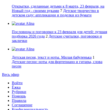
Открытки, сделанные детьми к 8 марта, 23 февраля, на
Новый год - своими руками
7
Детское творчество в
детском саду: аппликации и поделки из бумаги
Alina
Пословицы и поговорки к 23 февраля для детей: лучшая
подборка 2026 года
2
Детские считалки, поговорки и
заклички
Alina
Детская песня, текст и ноты. Милая бабуленька
1
Детские песни: ноты для фортепиано и гитары, слова
песен
Весь эфир
Войти
Ёжка
Рубрики
Помощь
Правила
Соглашение
Конфиденциальность