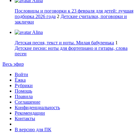
Alina
Пословицы и поговорки к 23 февраля для детей: лучшая
подборка 2026 года
2
Детские считалки, поговорки и
заклички
Alina
Детская песня, текст и ноты. Милая бабуленька
1
Детские песни: ноты для фортепиано и гитары, слова
песен
Весь эфир
Войти
Ёжка
Рубрики
Помощь
Правила
Соглашение
Конфиденциальность
Рекомендации
Контакты
В версию для ПК