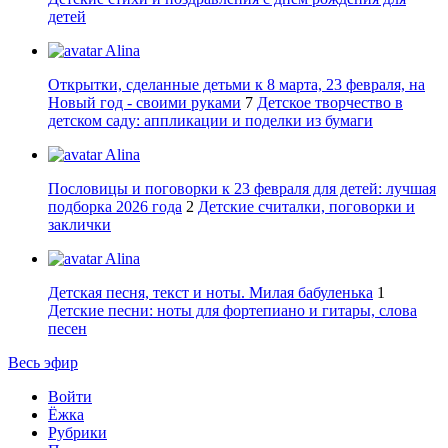
детей
Alina
Открытки, сделанные детьми к 8 марта, 23 февраля, на
Новый год - своими руками
7
Детское творчество в
детском саду: аппликации и поделки из бумаги
Alina
Пословицы и поговорки к 23 февраля для детей: лучшая
подборка 2026 года
2
Детские считалки, поговорки и
заклички
Alina
Детская песня, текст и ноты. Милая бабуленька
1
Детские песни: ноты для фортепиано и гитары, слова
песен
Весь эфир
Войти
Ёжка
Рубрики