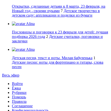
Открытки, сделанные детьми к 8 марта, 23 февраля, на
Новый год - своими руками
7
Детское творчество в
детском саду: аппликации и поделки из бумаги
Alina
Пословицы и поговорки к 23 февраля для детей: лучшая
подборка 2026 года
2
Детские считалки, поговорки и
заклички
Alina
Детская песня, текст и ноты. Милая бабуленька
1
Детские песни: ноты для фортепиано и гитары, слова
песен
Весь эфир
Войти
Ёжка
Рубрики
Помощь
Правила
Соглашение
Конфиденциальность