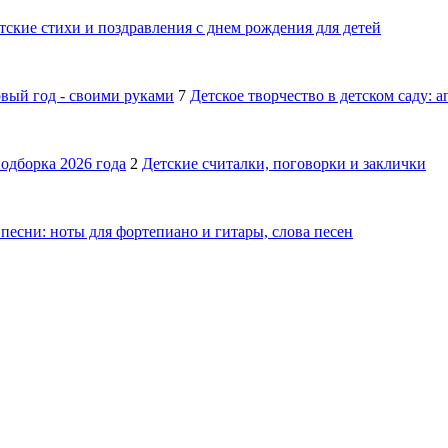
тские стихи и поздравления с днем рождения для детей
овый год - своими руками
7
Детское творчество в детском саду: 
подборка 2026 года
2
Детские считалки, поговорки и заклички
песни: ноты для фортепиано и гитары, слова песен