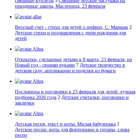
смешные куплеты
5
Смешные детские частушки на
праздники: школа, Масленица, 23 февраля
allas
Веселый счет - стихи для детей о цифрах, С. Маршак
2
Детские стихи и поздравления с днем рождения для
детей
Alina
Открытки, сделанные детьми к 8 марта, 23 февраля, на
Новый год - своими руками
7
Детское творчество в
детском саду: аппликации и поделки из бумаги
Alina
Пословицы и поговорки к 23 февраля для детей: лучшая
подборка 2026 года
2
Детские считалки, поговорки и
заклички
Alina
Детская песня, текст и ноты. Милая бабуленька
1
Детские песни: ноты для фортепиано и гитары, слова
песен