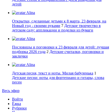
детей
Alina
Открытки, сделанные детьми к 8 марта, 23 февраля, на
Новый год - своими руками
7
Детское творчество в
детском саду: аппликации и поделки из бумаги
Alina
Пословицы и поговорки к 23 февраля для детей: лучшая
подборка 2026 года
2
Детские считалки, поговорки и
заклички
Alina
Детская песня, текст и ноты. Милая бабуленька
1
Детские песни: ноты для фортепиано и гитары, слова
песен
Весь эфир
Войти
Ёжка
Рубрики