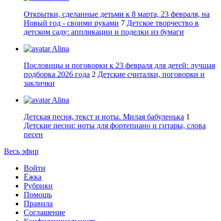
Открытки, сделанные детьми к 8 марта, 23 февраля, на
Новый год - своими руками
7
Детское творчество в
детском саду: аппликации и поделки из бумаги
Alina
Пословицы и поговорки к 23 февраля для детей: лучшая
подборка 2026 года
2
Детские считалки, поговорки и
заклички
Alina
Детская песня, текст и ноты. Милая бабуленька
1
Детские песни: ноты для фортепиано и гитары, слова
песен
Весь эфир
Войти
Ёжка
Рубрики
Помощь
Правила
Соглашение