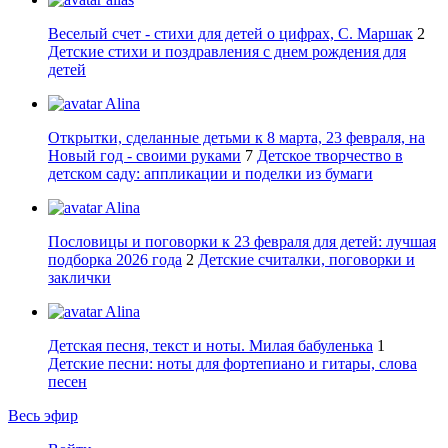
Веселый счет - стихи для детей о цифрах, С. Маршак
2
Детские стихи и поздравления с днем рождения для
детей
Alina
Открытки, сделанные детьми к 8 марта, 23 февраля, на
Новый год - своими руками
7
Детское творчество в
детском саду: аппликации и поделки из бумаги
Alina
Пословицы и поговорки к 23 февраля для детей: лучшая
подборка 2026 года
2
Детские считалки, поговорки и
заклички
Alina
Детская песня, текст и ноты. Милая бабуленька
1
Детские песни: ноты для фортепиано и гитары, слова
песен
Весь эфир