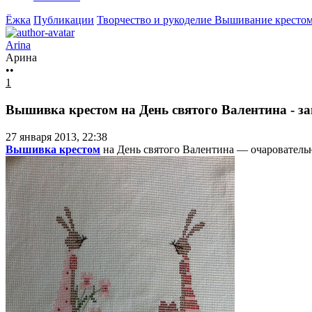
Ёжка
Публикации
Творчество и рукоделие
Вышивание крестом
Arina
Арина
••
1
Вышивка крестом на День святого Валентина - з
27 января 2013, 22:38
Вышивка крестом
на День святого Валентина — очарователь