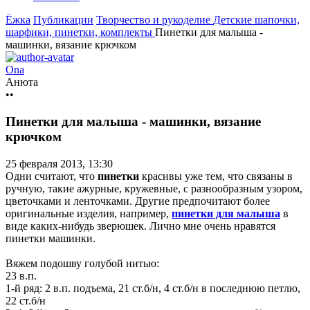
Ёжка
Публикации
Творчество и рукоделие
Детские шапочки,
шарфики, пинетки, комплекты
Пинетки для малыша -
машинки, вязание крючком
Ona
Анюта
••
Пинетки для малыша - машинки, вязание
крючком
25 февраля 2013, 13:30
Одни считают, что
пинетки
красивы уже тем, что связаны в
ручную, такие ажурные, кружевные, с разнообразным узором,
цветочками и ленточками. Другие предпочитают более
оригинальные изделия, например,
пинетки для малыша
в
виде каких-нибудь зверюшек. Лично мне очень нравятся
пинетки машинки.
Вяжем подошву голубой нитью:
23 в.п.
1-й ряд: 2 в.п. подъема, 21 ст.б/н, 4 ст.б/н в последнюю петлю,
22 ст.б/н