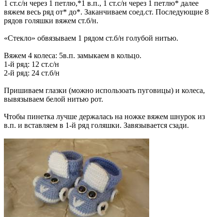
1 ст.с/н через 1 петлю,*1 в.п., 1 ст.с/н через 1 петлю* далее
вяжем весь ряд от* до*. Заканчиваем соед.ст. Последующие 8
рядов голяшки вяжем ст.б/н.
«Стекло» обвязываем 1 рядом ст.б/н голубой нитью.
Вяжем 4 колеса: 5в.п. замыкаем в кольцо.
1-й ряд: 12 ст.с/н
2-й ряд: 24 ст.б/н
Пришиваем глазки (можно использоать пуговицы) и колеса,
вывязываем белой нитью рот.
Чтобы пинетка лучше держалась на ножке вяжем шнурок из
в.п. и вставляем в 1-й ряд голяшки. Завязывается сзади.