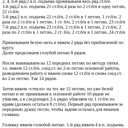
2, 4, 6-й ряд:2 в.п. подъема провязываем весь ряд ст.б/н
3-й ряд:2 в.п. подъема 21 ст.б/н,4 раза по 2 ст.б/н в одну петлю,
22 ст.б/н
5-й ряд:2 в.п. подъема 22 ст.б/н, 2 ст.б/н в 1 петлю, 1 ст.б/н, 2
раза по 2 ст.б/н в 1 петлю, 1 ст. б/н, 2 ст.б/н в 1 петлю, 23 ст.б/н
7-й ряд:2 в.п. подъема 23 ст.б/н, 2 ст.б/н в 1 петлю, 2 ст.б/н, 2
раза по 2 ст.б/н в 1 петлю, 2 ст. б/н, 2 ст.б/н в 1 петлю, 24 ст.б/н
Привязываем белую нить и вяжем 2 ряда без прибовлений по
кругу.
Далее продолжаем голубой нитью 8 рядов.
Носок вывязываем на 12 передних петлях по методу пятки.
т.е. вяжем 12 ст.б/н, соед.ст. во 2-ю петлю основной работы,
разворачивем работу и вяжем снова 12 ст.б/н и снова соед.ст.
во 2-ю петлю. Так 14 рядов.
Затем вяжем «стекло» на тех же 12 петлях, но уже белой
нитью и не привязывая к основной работе 10 рядов не
убавляя, а в следующих 2-х рядах убавляем по 1 ст.б/н по
краям (должно остаться 8 ст.б/н). Первый ряд провязываем за
переднюю дужку петли, чтобы задняя осталась для вязания
голяжки.
Голяжку вяжем голюбой нитью. 1-й ряд вяжем 4 в.п. подъема,