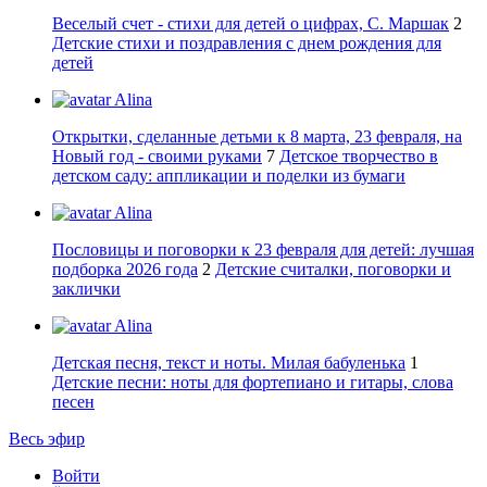
Веселый счет - стихи для детей о цифрах, С. Маршак
2
Детские стихи и поздравления с днем рождения для
детей
Alina
Открытки, сделанные детьми к 8 марта, 23 февраля, на
Новый год - своими руками
7
Детское творчество в
детском саду: аппликации и поделки из бумаги
Alina
Пословицы и поговорки к 23 февраля для детей: лучшая
подборка 2026 года
2
Детские считалки, поговорки и
заклички
Alina
Детская песня, текст и ноты. Милая бабуленька
1
Детские песни: ноты для фортепиано и гитары, слова
песен
Весь эфир
Войти