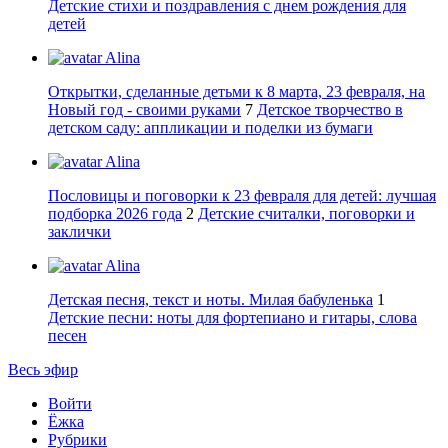
Детские стихи и поздравления с днем рождения для
детей
Alina
Открытки, сделанные детьми к 8 марта, 23 февраля, на
Новый год - своими руками
7
Детское творчество в
детском саду: аппликации и поделки из бумаги
Alina
Пословицы и поговорки к 23 февраля для детей: лучшая
подборка 2026 года
2
Детские считалки, поговорки и
заклички
Alina
Детская песня, текст и ноты. Милая бабуленька
1
Детские песни: ноты для фортепиано и гитары, слова
песен
Весь эфир
Войти
Ёжка
Рубрики