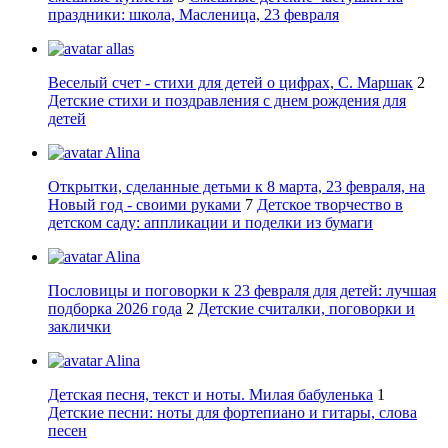
праздники: школа, Масленица, 23 февраля
allas
Веселый счет - стихи для детей о цифрах, С. Маршак
2
Детские стихи и поздравления с днем рождения для
детей
Alina
Открытки, сделанные детьми к 8 марта, 23 февраля, на
Новый год - своими руками
7
Детское творчество в
детском саду: аппликации и поделки из бумаги
Alina
Пословицы и поговорки к 23 февраля для детей: лучшая
подборка 2026 года
2
Детские считалки, поговорки и
заклички
Alina
Детская песня, текст и ноты. Милая бабуленька
1
Детские песни: ноты для фортепиано и гитары, слова
песен