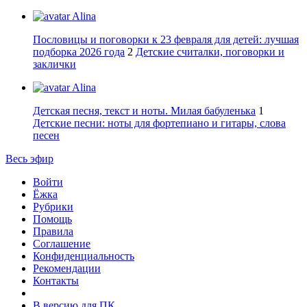
Alina
Пословицы и поговорки к 23 февраля для детей: лучшая
подборка 2026 года
2
Детские считалки, поговорки и
заклички
Alina
Детская песня, текст и ноты. Милая бабуленька
1
Детские песни: ноты для фортепиано и гитары, слова
песен
Весь эфир
Войти
Ёжка
Рубрики
Помощь
Правила
Соглашение
Конфиденциальность
Рекомендации
Контакты
В версию для ПК