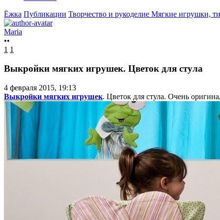
Ёжка
Публикации
Творчество и рукоделие
Мягкие игрушки, т
Maria
••
1
1
Выкройки мягких игрушек. Цветок для стула
4 февраля 2015, 19:13
Выкройки мягких игрушек
. Цветок для стула. Очень оригина