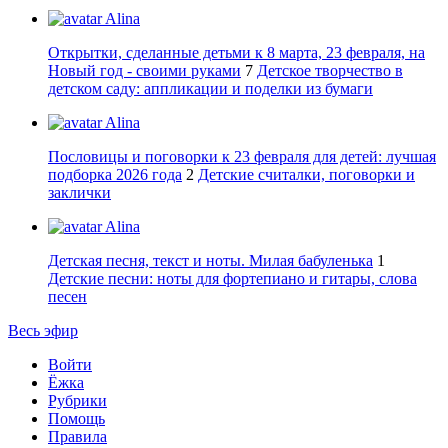
Alina
Открытки, сделанные детьми к 8 марта, 23 февраля, на
Новый год - своими руками
7
Детское творчество в
детском саду: аппликации и поделки из бумаги
Alina
Пословицы и поговорки к 23 февраля для детей: лучшая
подборка 2026 года
2
Детские считалки, поговорки и
заклички
Alina
Детская песня, текст и ноты. Милая бабуленька
1
Детские песни: ноты для фортепиано и гитары, слова
песен
Весь эфир
Войти
Ёжка
Рубрики
Помощь
Правила