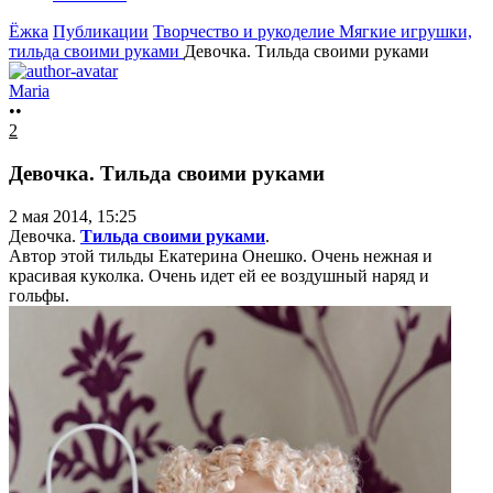
Ёжка
Публикации
Творчество и рукоделие
Мягкие игрушки,
тильда своими руками
Девочка. Тильда своими руками
Maria
••
2
Девочка. Тильда своими руками
2 мая 2014, 15:25
Девочка.
Тильда своими руками
.
Автор этой тильды Екатерина Онешко. Очень нежная и
красивая куколка. Очень идет ей ее воздушный наряд и
гольфы.