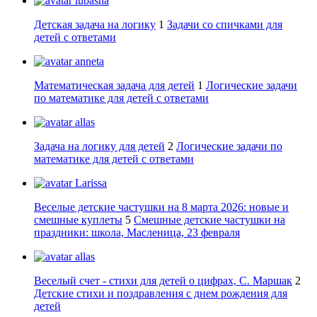
lubasha
Детская задача на логику
1
Задачи со спичками для
детей с ответами
anneta
Математическая задача для детей
1
Логические задачи
по математике для детей с ответами
allas
Задача на логику для детей
2
Логические задачи по
математике для детей с ответами
Larissa
Веселые детские частушки на 8 марта 2026: новые и
смешные куплеты
5
Смешные детские частушки на
праздники: школа, Масленица, 23 февраля
allas
Веселый счет - стихи для детей о цифрах, С. Маршак
2
Детские стихи и поздравления с днем рождения для
детей