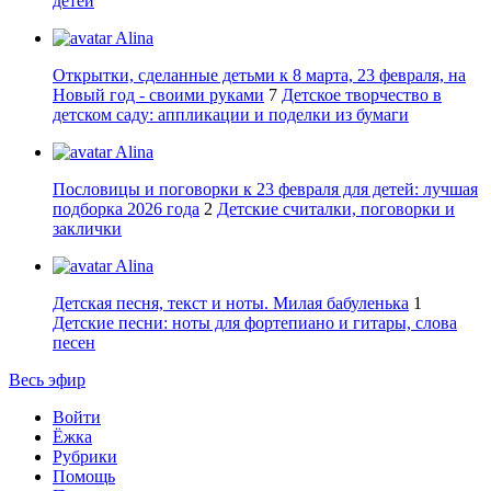
детей
Alina
Открытки, сделанные детьми к 8 марта, 23 февраля, на
Новый год - своими руками
7
Детское творчество в
детском саду: аппликации и поделки из бумаги
Alina
Пословицы и поговорки к 23 февраля для детей: лучшая
подборка 2026 года
2
Детские считалки, поговорки и
заклички
Alina
Детская песня, текст и ноты. Милая бабуленька
1
Детские песни: ноты для фортепиано и гитары, слова
песен
Весь эфир
Войти
Ёжка
Рубрики
Помощь