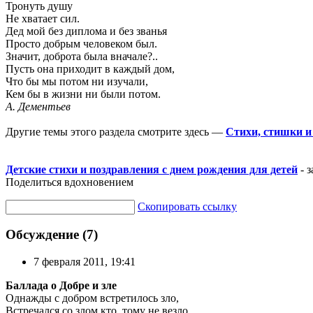
Тронуть душу
Не хватает сил.
Дед мой без диплома и без званья
Просто добрым человеком был.
Значит, доброта была вначале?..
Пусть она приходит в каждый дом,
Что бы мы потом ни изучали,
Кем бы в жизни ни были потом.
А. Дементьев
Другие темы этого раздела смотрите здесь —
Стихи, стишки и
Детские стихи и поздравления с днем рождения для детей
- з
Поделиться вдохновением
Скопировать ссылку
Обсуждение (7)
7 февраля 2011, 19:41
Баллада о Добре и зле
Однажды с добром встретилось зло,
Встречался со злом кто, тому не везло.