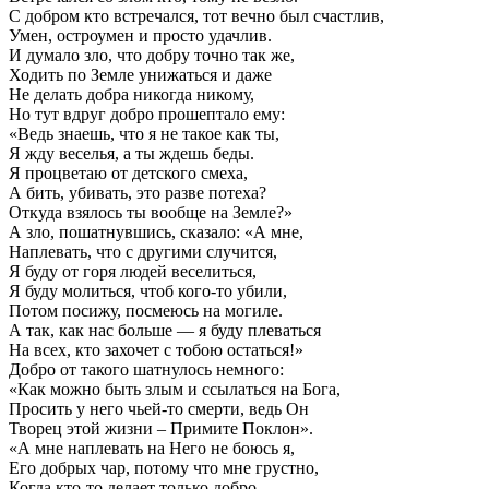
С добром кто встречался, тот вечно был счастлив,
Умен, остроумен и просто удачлив.
И думало зло, что добру точно так же,
Ходить по Земле унижаться и даже
Не делать добра никогда никому,
Но тут вдруг добро прошептало ему:
«Ведь знаешь, что я не такое как ты,
Я жду веселья, а ты ждешь беды.
Я процветаю от детского смеха,
А бить, убивать, это разве потеха?
Откуда взялось ты вообще на Земле?»
А зло, пошатнувшись, сказало: «А мне,
Наплевать, что с другими случится,
Я буду от горя людей веселиться,
Я буду молиться, чтоб кого-то убили,
Потом посижу, посмеюсь на могиле.
А так, как нас больше — я буду плеваться
На всех, кто захочет с тобою остаться!»
Добро от такого шатнулось немного:
«Как можно быть злым и ссылаться на Бога,
Просить у него чьей-то смерти, ведь Он
Творец этой жизни – Примите Поклон».
«А мне наплевать на Него не боюсь я,
Его добрых чар, потому что мне грустно,
Когда кто-то делает только добро.