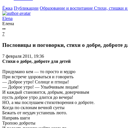
Ёжка
Публикации
Образование и воспитание
Стихи, стишки и
Elena
Елена
••
7
Пословицы и поговорки, стихи о добре, доброте д
7 февраля 2011, 19:36
Стихи о добре, доброте для детей
Придумано кем — то просто и мудро
При встрече здороваться и говорить
— Доброе утро! Солнце и птицы!
— Доброе утро! — Улыбчивым лицам!
И каждый становится, добрым, доверчивым
пусть доброе утро длится до вечера!
НО, а мы послушаем стихотворения о доброте.
Когда по склонам вечной суеты
Бежать от неудач устанешь люто.
Направь шаги
Тропою доброты