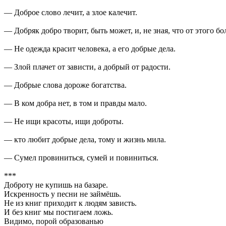
— Доброе слово лечит, а злое калечит.
— Добряк добро творит, быть может, и, не зная, что от этого бо
— Не одежда красит человека, а его добрые дела.
— Злой плачет от зависти, а добрый от радости.
— Добрые слова дороже богатства.
— В ком добра нет, в том и правды мало.
— Не ищи красоты, ищи доброты.
— кто любит добрые дела, тому и жизнь мила.
— Сумел провиниться, сумей и повиниться.
***
Доброту не купишь на базаре.
Искренность у песни не займёшь.
Не из книг приходит к людям зависть.
И без книг мы постигаем ложь.
Видимо, порой образованью