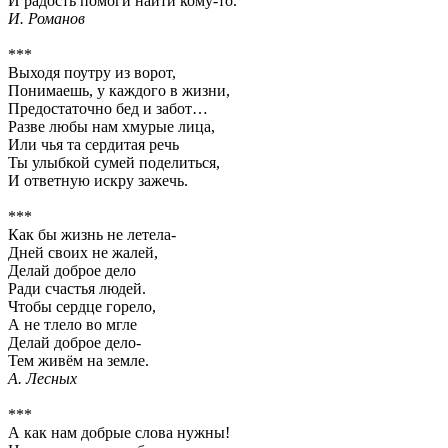
И радость помоги найти кому-то.
И. Романов
***
Выходя поутру из ворот,
Понимаешь, у каждого в жизни,
Предостаточно бед и забот…
Разве любы нам хмурые лица,
Или чья та сердитая речь
Ты улыбкой сумей поделиться,
И ответную искру зажечь.
***
Как бы жизнь не летела-
Дней своих не жалей,
Делай доброе дело
Ради счастья людей.
Чтобы сердце горело,
А не тлело во мгле
Делай доброе дело-
Тем живём на земле.
А. Лесных
***
А как нам добрые слова нужны!