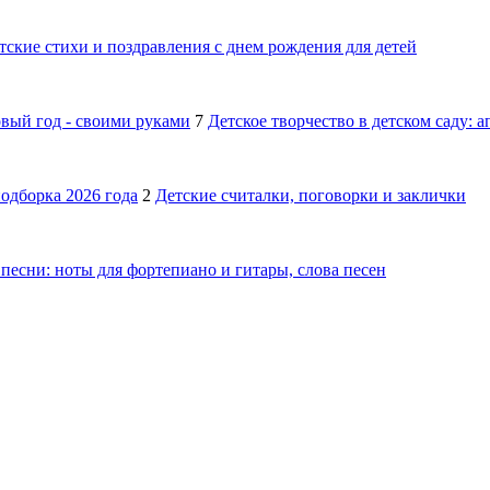
тские стихи и поздравления с днем рождения для детей
овый год - своими руками
7
Детское творчество в детском саду: 
подборка 2026 года
2
Детские считалки, поговорки и заклички
песни: ноты для фортепиано и гитары, слова песен