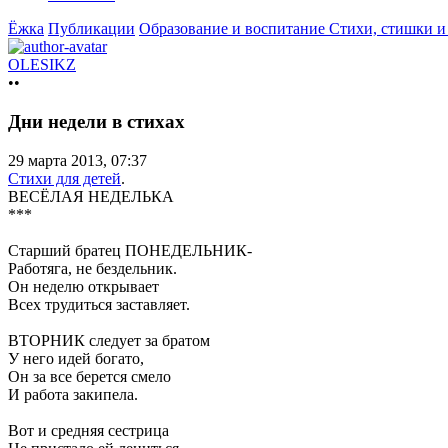
Ёжка
Публикации
Образование и воспитание
Стихи, стишки и
OLESIKZ
••
Дни недели в стихах
29 марта 2013, 07:37
Стихи для детей
.
ВЕСЁЛАЯ НЕДЕЛЬКА
***
Старший братец ПОНЕДЕЛЬНИК-
Работяга, не бездельник.
Он неделю открывает
Всех трудиться заставляет.
ВТОРНИК следует за братом
У него идей богато,
Он за все берется смело
И работа закипела.
Вот и средняя сестрица