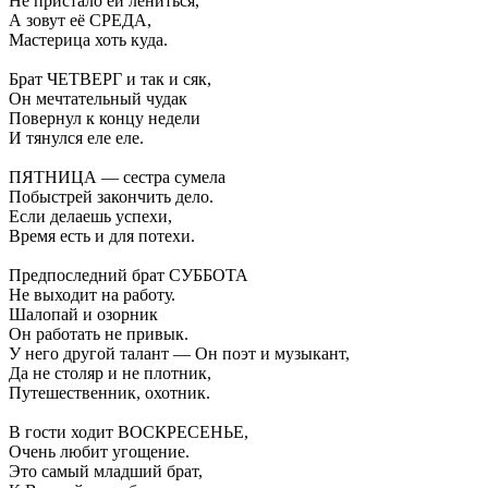
Не пристало ей лениться,
А зовут её СРЕДА,
Мастерица хоть куда.
Брат ЧЕТВЕРГ и так и сяк,
Он мечтательный чудак
Повернул к концу недели
И тянулся еле еле.
ПЯТНИЦА — сестра сумела
Побыстрей закончить дело.
Если делаешь успехи,
Время есть и для потехи.
Предпоследний брат СУББОТА
Не выходит на работу.
Шалопай и озорник
Он работать не привык.
У него другой талант — Он поэт и музыкант,
Да не столяр и не плотник,
Путешественник, охотник.
В гости ходит ВОСКРЕСЕНЬЕ,
Очень любит угощение.
Это самый младший брат,