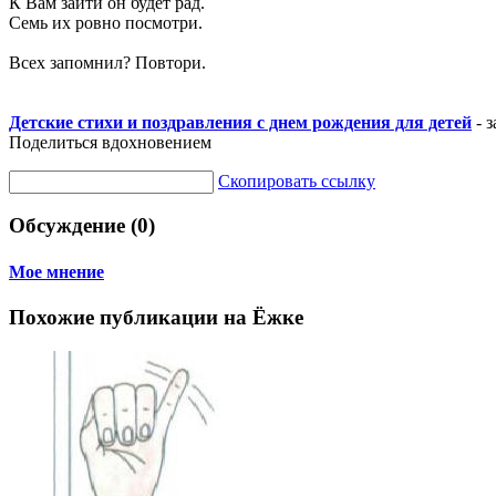
К Вам зайти он будет рад.
Семь их ровно посмотри.
Всех запомнил? Повтори.
Детские стихи и поздравления с днем рождения для детей
- з
Поделиться вдохновением
Скопировать ссылку
Обсуждение (0)
Мое мнение
Похожие публикации на Ёжке