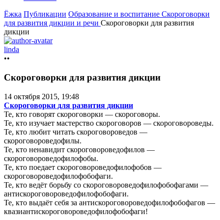
Ёжка
Публикации
Образование и воспитание
Скороговорки
для развития дикции и речи
Скороговорки для развития
дикции
linda
••
Скороговорки для развития дикции
14 октября 2015, 19:48
Скороговорки для развития дикции
Те, кто говорят скороговорки — скороговоры.
Те, кто изучает мастерство скороговоров — скороговороведы.
Те, кто любит читать скороговороведов —
скороговороведофилы.
Те, кто ненавидит скороговороведофилов —
скороговороведофилофобы.
Те, кто поедает скороговороведофилофобов —
скороговороведофилофобофаги.
Те, кто ведёт борьбу со скороговороведофилофобофагами —
антискороговороведофилофобофаги.
Те, кто выдаёт себя за антискороговороведофилофобофагов —
квазиантискороговороведофилофобофаги!