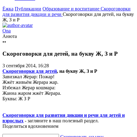
Ёжка
Публикации
Образование и воспитание
Скороговорки
для развития дикции и речи
Скороговорки для детей, на букву
Ж, З и Р
Ona
Анюта
••
Скороговорки для детей, на букву Ж, З и Р
3 сентября 2014, 16:28
Скороговорки для детей
, на букву Ж, З и Р
Завизжал Жерар: Пожар!
Жжёт живьём Жерара жар.
Избежал Жерар кошмара:
Жанна жаром жжёт Жерара.
Буквы: Ж З Р
Скороговорки для развития дикции и речи для детей и
взрослых
- загляните в наш полезный раздел.
Поделиться вдохновением
Скопировать ссылку