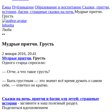
Ёжка
Публикации
Образование и воспитание
Сказки, притчи,
истории, басни, страшные сказки на ночь
Мудрые притчи.
Грусть
lubasha
Люба
••
Мудрые притчи. Грусть
2 января 2016, 20:41
Мудрые притчи
. Грусть
Одного старца спросили:
— Отче, а что такое грусть?
— Быть грустным — это значит всё время думать о самом
себе, — ответил он кратко.
Сказки на ночь, притчи и басни для детей: страшные
истории
- загляните в наш полезный раздел.
Поделиться вдохновением