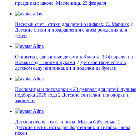
праздники: школа, Масленица, 23 февраля
allas
Веселый счет - стихи для детей о цифрах, С. Маршак
2
Детские стихи и поздравления с днем рождения для
детей
Alina
Открытки, сделанные детьми к 8 марта, 23 февраля, на
Новый год - своими руками
7
Детское творчество в
детском саду: аппликации и поделки из бумаги
Alina
Пословицы и поговорки к 23 февраля для детей: лучшая
подборка 2026 года
2
Детские считалки, поговорки и
заклички
Alina
Детская песня, текст и ноты. Милая бабуленька
1
Детские песни: ноты для фортепиано и гитары, слова
песен