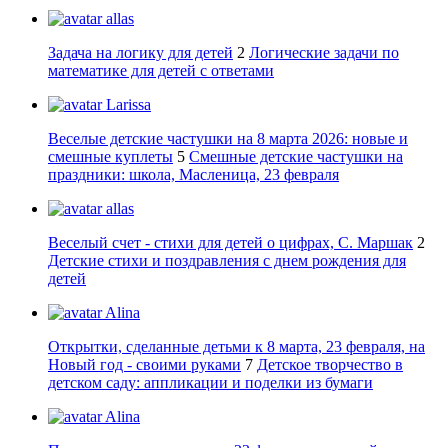
allas
Задача на логику для детей
2
Логические задачи по
математике для детей с ответами
Larissa
Веселые детские частушки на 8 марта 2026: новые и
смешные куплеты
5
Смешные детские частушки на
праздники: школа, Масленица, 23 февраля
allas
Веселый счет - стихи для детей о цифрах, С. Маршак
2
Детские стихи и поздравления с днем рождения для
детей
Alina
Открытки, сделанные детьми к 8 марта, 23 февраля, на
Новый год - своими руками
7
Детское творчество в
детском саду: аппликации и поделки из бумаги
Alina