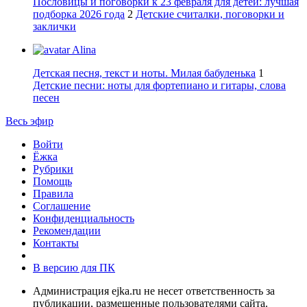
Пословицы и поговорки к 23 февраля для детей: лучшая
подборка 2026 года
2
Детские считалки, поговорки и
заклички
Alina
Детская песня, текст и ноты. Милая бабуленька
1
Детские песни: ноты для фортепиано и гитары, слова
песен
Весь эфир
Войти
Ёжка
Рубрики
Помощь
Правила
Соглашение
Конфиденциальность
Рекомендации
Контакты
В версию для ПК
Администрация ejka.ru не несет ответственность за
публикации, размещенные пользователями сайта.