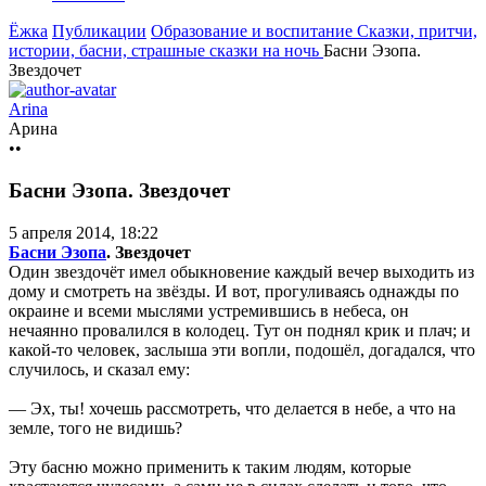
Ёжка
Публикации
Образование и воспитание
Сказки, притчи,
истории, басни, страшные сказки на ночь
Басни Эзопа.
Звездочет
Arina
Арина
••
Басни Эзопа. Звездочет
5 апреля 2014, 18:22
Басни Эзопа
. Звездочет
Один звездочёт имел обыкновение каждый вечер выходить из
дому и смотреть на звёзды. И вот, прогуливаясь однажды по
окраине и всеми мыслями устремившись в небеса, он
нечаянно провалился в колодец. Тут он поднял крик и плач; и
какой-то человек, заслыша эти вопли, подошёл, догадался, что
случилось, и сказал ему:
— Эх, ты! хочешь рассмотреть, что делается в небе, а что на
земле, того не видишь?
Эту басню можно применить к таким людям, которые