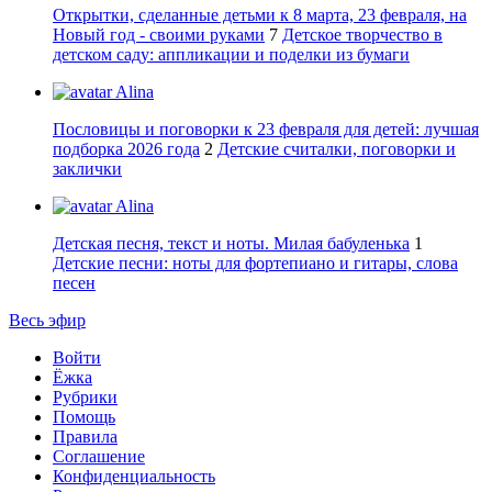
Открытки, сделанные детьми к 8 марта, 23 февраля, на
Новый год - своими руками
7
Детское творчество в
детском саду: аппликации и поделки из бумаги
Alina
Пословицы и поговорки к 23 февраля для детей: лучшая
подборка 2026 года
2
Детские считалки, поговорки и
заклички
Alina
Детская песня, текст и ноты. Милая бабуленька
1
Детские песни: ноты для фортепиано и гитары, слова
песен
Весь эфир
Войти
Ёжка
Рубрики
Помощь
Правила
Соглашение
Конфиденциальность