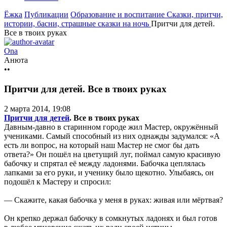
Ёжка
Публикации
Образование и воспитание
Сказки, притчи,
истории, басни, страшные сказки на ночь
Притчи для детей.
Все в твоих руках
Ona
Анюта
••
Притчи для детей. Все в твоих руках
2 марта 2014, 19:08
Притчи для детей
. Все в твоих руках
Давным-давно в старинном городе жил Мастер, окружённый
учениками. Самый способный из них однажды задумался: «А
есть ли вопрос, на который наш Мастер не смог бы дать
ответа?» Он пошёл на цветущий луг, поймал самую красивую
бабочку и спрятал её между ладонями. Бабочка цеплялась
лапками за его руки, и ученику было щекотно. Улыбаясь, он
подошёл к Мастеру и спросил:
— Скажите, какая бабочка у меня в руках: живая или мёртвая?
Он крепко держал бабочку в сомкнутых ладонях и был готов