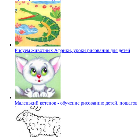
Рисуем животных Африки, уроки рисования для детей
Маленький котенок - обучение рисованию детей, пошаго