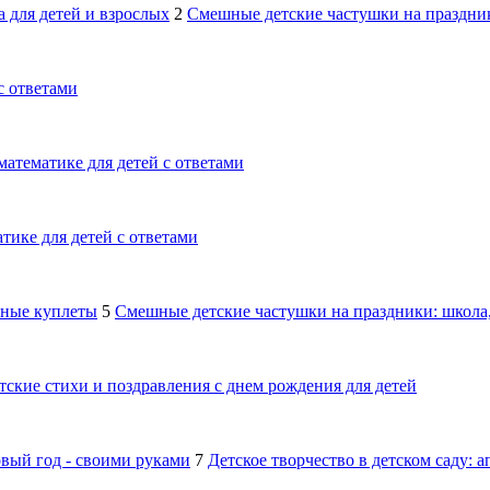
 для детей и взрослых
2
Смешные детские частушки на праздник
с ответами
математике для детей с ответами
тике для детей с ответами
шные куплеты
5
Смешные детские частушки на праздники: школа,
тские стихи и поздравления с днем рождения для детей
овый год - своими руками
7
Детское творчество в детском саду: 