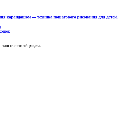
ния карандашом — техника пошагового рисования для детей
л
кошек
в наш полезный раздел.