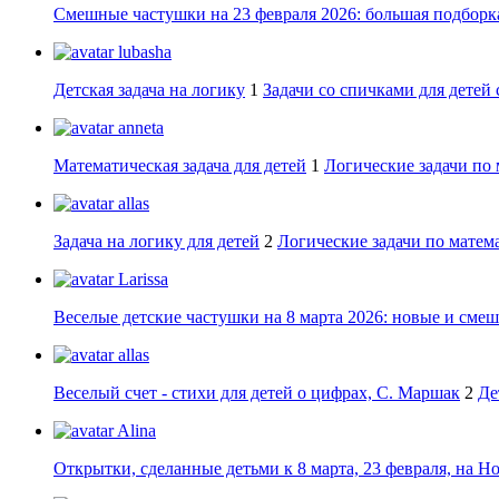
Смешные частушки на 23 февраля 2026: большая подборка
lubasha
Детская задача на логику
1
Задачи со спичками для детей 
anneta
Математическая задача для детей
1
Логические задачи по 
allas
Задача на логику для детей
2
Логические задачи по матема
Larissa
Веселые детские частушки на 8 марта 2026: новые и сме
allas
Веселый счет - стихи для детей о цифрах, С. Маршак
2
Де
Alina
Открытки, сделанные детьми к 8 марта, 23 февраля, на Н