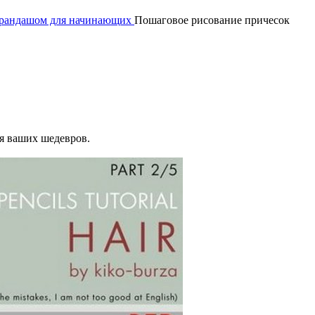
арандашом для начинающих
Пошаговое рисование причесок
я ваших шедевров.