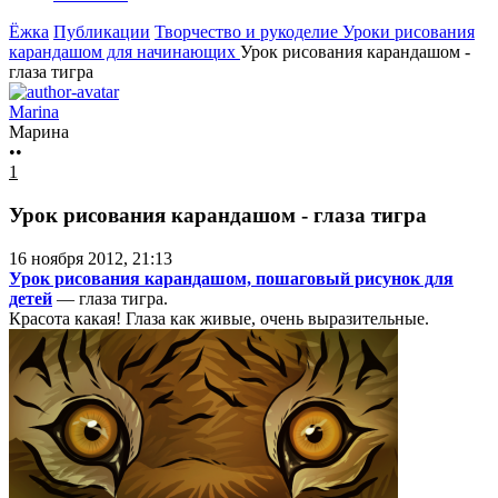
Ёжка
Публикации
Творчество и рукоделие
Уроки рисования
карандашом для начинающих
Урок рисования карандашом -
глаза тигра
Marina
Марина
••
1
Урок рисования карандашом - глаза тигра
16 ноября 2012, 21:13
Урок рисования карандашом, пошаговый рисунок для
детей
— глаза тигра.
Красота какая! Глаза как живые, очень выразительные.