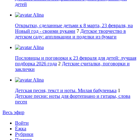
детей
Alina
Открытки, сделанные детьми к 8 марта, 23 февраля, на
Новый год - своими руками
7
Детское творчество в
детском саду: аппликации и поделки из бумаги
Alina
Пословицы и поговорки к 23 февраля для детей: лучшая
подборка 2026 года
2
Детские считалки, поговорки и
заклички
Alina
Детская песня, текст и ноты. Милая бабуленька
1
Детские песни: ноты для фортепиано и гитары, слова
песен
Весь эфир
Войти
Ёжка
Рубрики
Помощь