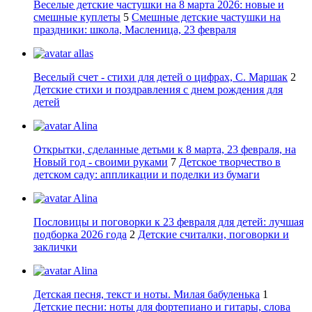
Веселые детские частушки на 8 марта 2026: новые и
смешные куплеты
5
Смешные детские частушки на
праздники: школа, Масленица, 23 февраля
allas
Веселый счет - стихи для детей о цифрах, С. Маршак
2
Детские стихи и поздравления с днем рождения для
детей
Alina
Открытки, сделанные детьми к 8 марта, 23 февраля, на
Новый год - своими руками
7
Детское творчество в
детском саду: аппликации и поделки из бумаги
Alina
Пословицы и поговорки к 23 февраля для детей: лучшая
подборка 2026 года
2
Детские считалки, поговорки и
заклички
Alina
Детская песня, текст и ноты. Милая бабуленька
1
Детские песни: ноты для фортепиано и гитары, слова