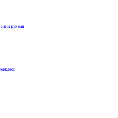
своими руками
теркласс