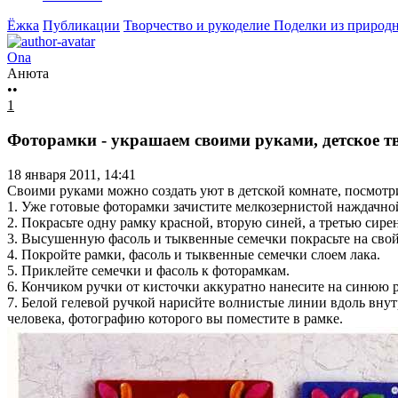
Ёжка
Публикации
Творчество и рукоделие
Поделки из природ
Ona
Анюта
••
1
Фоторамки - украшаем своими руками, детское т
18 января 2011, 14:41
Своими руками можно создать уют в детской комнате, посмотр
1. Уже готовые фоторамки зачистите мелкозернистой наждачно
2. Покрасьте одну рамку красной, вторую синей, а третью сир
3. Высушенную фасоль и тыквенные семечки покрасьте на свой 
4. Покройте рамки, фасоль и тыквенные семечки слоем лака.
5. Приклейте семечки и фасоль к фоторамкам.
6. Кончиком ручки от кисточки аккуратно нанесите на синюю 
7. Белой гелевой ручкой нарисйте волнистые линии вдоль вну
человека, фотографию которого вы поместите в рамке.