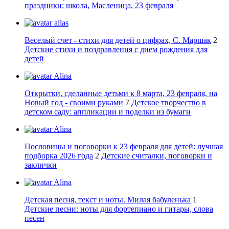
праздники: школа, Масленица, 23 февраля
allas
Веселый счет - стихи для детей о цифрах, С. Маршак
2
Детские стихи и поздравления с днем рождения для
детей
Alina
Открытки, сделанные детьми к 8 марта, 23 февраля, на
Новый год - своими руками
7
Детское творчество в
детском саду: аппликации и поделки из бумаги
Alina
Пословицы и поговорки к 23 февраля для детей: лучшая
подборка 2026 года
2
Детские считалки, поговорки и
заклички
Alina
Детская песня, текст и ноты. Милая бабуленька
1
Детские песни: ноты для фортепиано и гитары, слова
песен