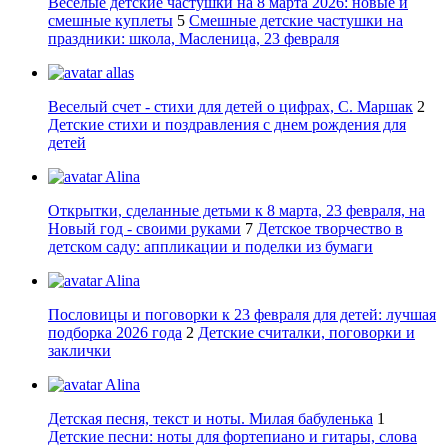
Веселые детские частушки на 8 марта 2026: новые и
смешные куплеты
5
Смешные детские частушки на
праздники: школа, Масленица, 23 февраля
allas
Веселый счет - стихи для детей о цифрах, С. Маршак
2
Детские стихи и поздравления с днем рождения для
детей
Alina
Открытки, сделанные детьми к 8 марта, 23 февраля, на
Новый год - своими руками
7
Детское творчество в
детском саду: аппликации и поделки из бумаги
Alina
Пословицы и поговорки к 23 февраля для детей: лучшая
подборка 2026 года
2
Детские считалки, поговорки и
заклички
Alina
Детская песня, текст и ноты. Милая бабуленька
1
Детские песни: ноты для фортепиано и гитары, слова