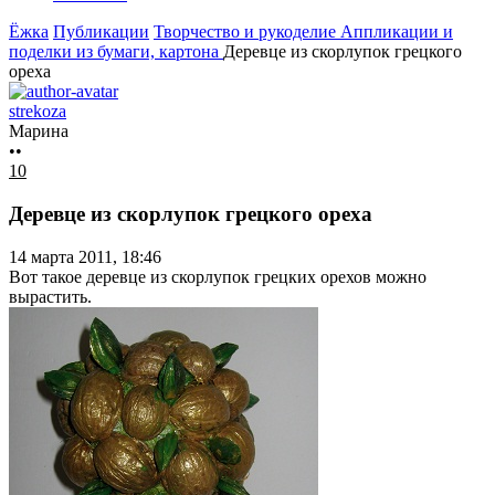
Ёжка
Публикации
Творчество и рукоделие
Аппликации и
поделки из бумаги, картона
Деревце из скорлупок грецкого
ореха
strekoza
Марина
••
10
Деревце из скорлупок грецкого ореха
14 марта 2011, 18:46
Вот такое деревце из скорлупок грецких орехов можно
вырастить.