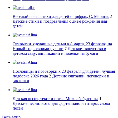
allas
Веселый счет - стихи для детей о цифрах, С. Маршак
2
Детские стихи и поздравления с днем рождения для
детей
Alina
Открытки, сделанные детьми к 8 марта, 23 февраля, на
Новый год - своими руками
7
Детское творчество в
детском саду: аппликации и поделки из бумаги
Alina
Пословицы и поговорки к 23 февраля для детей: лучшая
подборка 2026 года
2
Детские считалки, поговорки и
заклички
Alina
Детская песня, текст и ноты. Милая бабуленька
1
Детские песни: ноты для фортепиано и гитары, слова
песен
Весь эфир