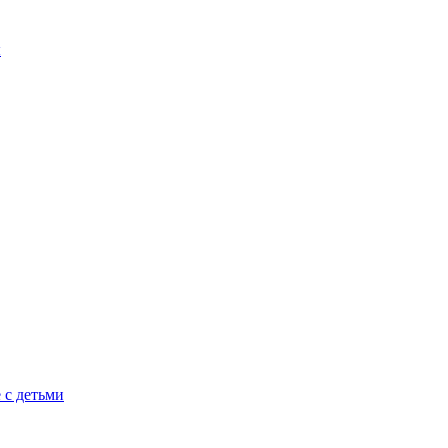
ы
 с детьми