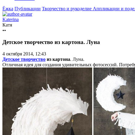
Ёжка
Публикации
Творчество и рукоделие
Аппликации и подел
Katerina
Катя
••
Детское творчество из картона. Луна
4 октября 2014, 12:43
Детское творчество
из картона
. Луна.
Отличная идея для создания удивительных фотосессий. Потреб