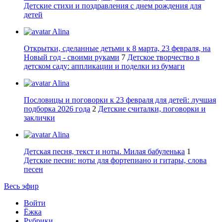
Детские стихи и поздравления с днем рождения для
детей
Alina
Открытки, сделанные детьми к 8 марта, 23 февраля, на
Новый год - своими руками
7
Детское творчество в
детском саду: аппликации и поделки из бумаги
Alina
Пословицы и поговорки к 23 февраля для детей: лучшая
подборка 2026 года
2
Детские считалки, поговорки и
заклички
Alina
Детская песня, текст и ноты. Милая бабуленька
1
Детские песни: ноты для фортепиано и гитары, слова
песен
Весь эфир
Войти
Ёжка
Рубрики