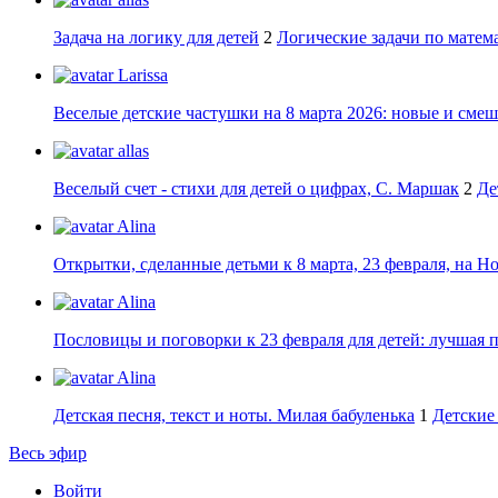
Задача на логику для детей
2
Логические задачи по матема
Larissa
Веселые детские частушки на 8 марта 2026: новые и сме
allas
Веселый счет - стихи для детей о цифрах, С. Маршак
2
Де
Alina
Открытки, сделанные детьми к 8 марта, 23 февраля, на Н
Alina
Пословицы и поговорки к 23 февраля для детей: лучшая 
Alina
Детская песня, текст и ноты. Милая бабуленька
1
Детские 
Весь эфир
Войти