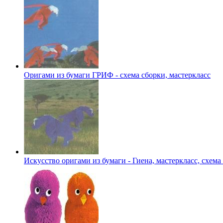
Оригами из бумаги ГРИФ - схема сборки, мастеркласс
Искусство оригами из бумаги - Гиена, мастеркласс, схема