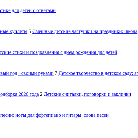
тике для детей с ответами
шные куплеты
5
Смешные детские частушки на праздники: школа,
тские стихи и поздравления с днем рождения для детей
овый год - своими руками
7
Детское творчество в детском саду: 
подборка 2026 года
2
Детские считалки, поговорки и заклички
песни: ноты для фортепиано и гитары, слова песен