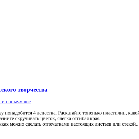
етского творчества
и и папье-маше
зу понадобится 4 лепестка. Раскатайте тоненько пластилин, как
чните скручивать цветок, слегка отгибая края.
чках можно сделать отпечатками настоящих листьев или стекой..