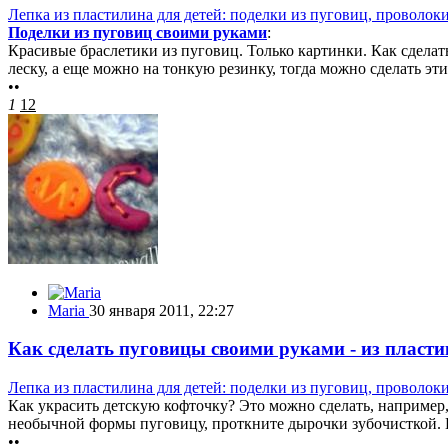
Лепка из пластилина для детей: поделки из пуговиц, проволок
Поделки из пуговиц своими руками
:
Красивые браслетики из пуговиц. Только картинки. Как сделат
леску, а еще можно на тонкую резинку, тогда можно сделать эти
••
1
12
Maria
30 января 2011, 22:27
Как сделать пуговицы своими руками - из пласти
Лепка из пластилина для детей: поделки из пуговиц, проволок
Как украсить детскую кофточку? Это можно сделать, например
необычной формы пуговицу, проткните дырочки зубочисткой. 
••