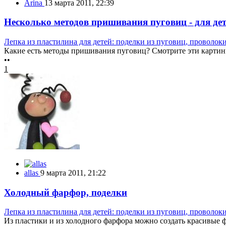
Arina
13 марта 2011, 22:39
Несколько методов пришивания пуговиц - для де
Лепка из пластилина для детей: поделки из пуговиц, проволок
Какие есть методы пришивания пуговиц? Смотрите эти картинк
••
1
allas
9 марта 2011, 21:22
Холодный фарфор, поделки
Лепка из пластилина для детей: поделки из пуговиц, проволок
Из пластики и из холодного фарфора можно создать красивые фи