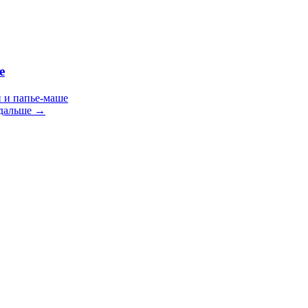
е
и и папье-маше
 дальше →