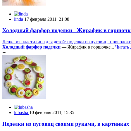
linda
17 февраля 2011, 21:08
Холодный фарфор поделки - Жирафик в горшочк
Лепка из пластилина для детей: поделки из пуговиц, проволок
Холодный фарфор поделки
— Жирафик в горшочке...
Читать
••
lubasha
10 февраля 2011, 15:35
Поделки из пуговиц своими руками, в картинках