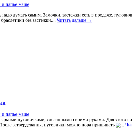
и и папье-маше
ь надо думать самим. Замочки, застежки есть в продаже, пугов
 браслетики без застежки....
Читать дальше →
ки
и и папье-маше
, яркими пуговичками, сделанными своими руками. Для этого в
После затвердевания, пуговички можно пора пришивать
...
Чи