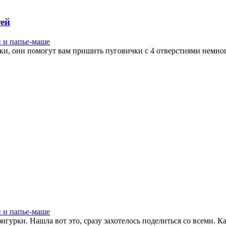
тей
и и папье-маше
и, они помогут вам пришить пуговички с 4 отверстиями немног
и и папье-маше
гурки. Нашла вот это, сразу захотелось поделиться со всеми. Ка