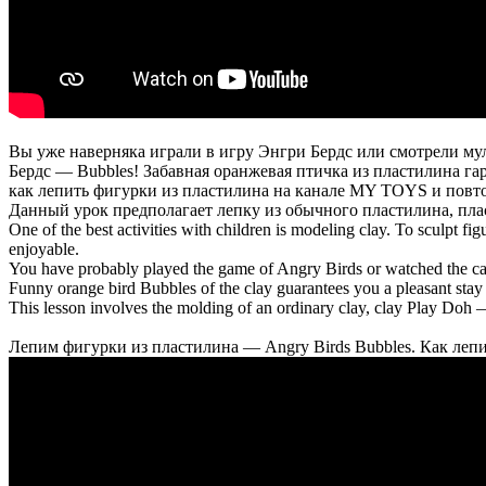
Вы уже наверняка играли в игру Энгри Бердс или смотрели му
Бердс — Bubbles! Забавная оранжевая птичка из пластилина га
как лепить фигурки из пластилина на канале MY TOYS и повт
Данный урок предполагает лепку из обычного пластилина, пла
One of the best activities with children is modeling clay. To sculpt fig
enjoyable.
You have probably played the game of Angry Birds or watched the car
Funny orange bird Bubbles of the clay guarantees you a pleasant st
This lesson involves the molding of an ordinary clay, clay Play Doh —
Лепим фигурки из пластилина — Angry Birds Bubbles. Как лепи