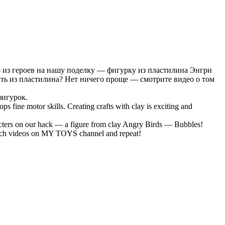
о из героев на нашу поделку — фигурку из пластилина Энгри
ить из пластилина? Нет ничего проще — смотрите видео о том
фигурок.
ps fine motor skills. Creating crafts with clay is exciting and
racters on our hack — a figure from clay Angry Birds — Bubbles!
watch videos on MY TOYS channel and repeat!