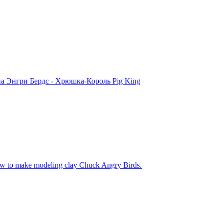
на Энгри Бердс - Хрюшка-Король Pig King
 to make modeling clay Chuck Angry Birds.