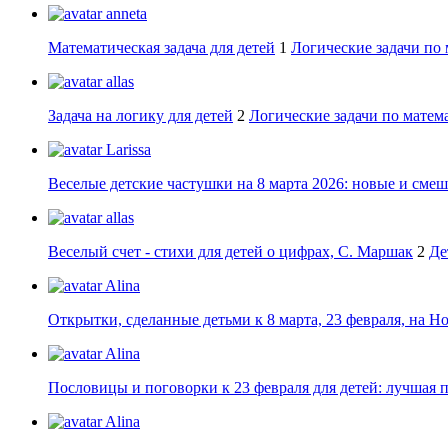
anneta
Математическая задача для детей
1
Логические задачи по 
allas
Задача на логику для детей
2
Логические задачи по матема
Larissa
Веселые детские частушки на 8 марта 2026: новые и сме
allas
Веселый счет - стихи для детей о цифрах, С. Маршак
2
Де
Alina
Открытки, сделанные детьми к 8 марта, 23 февраля, на Н
Alina
Пословицы и поговорки к 23 февраля для детей: лучшая 
Alina