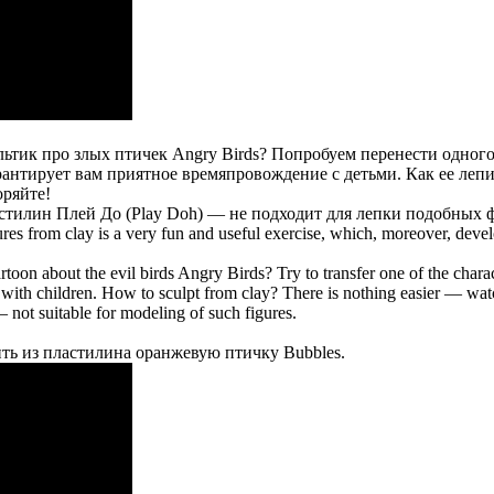
льтик про злых птичек Angry Birds? Попробуем перенести одног
рантирует вам приятное времяпровождение с детьми. Как ее леп
оряйте!
стилин Плей До (Play Doh) — не подходит для лепки подобных 
ures from clay is a very fun and useful exercise, which, moreover, develo
toon about the evil birds Angry Birds? Try to transfer one of the cha
ay with children. How to sculpt from clay? There is nothing easier — 
 not suitable for modeling of such figures.
ть из пластилина оранжевую птичку Bubbles.