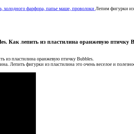
а, холодного фарфора, папье маше, проволоки
Лепим фигурки из 
les. Как лепить из пластилина оранжевую птичку B
ть из пластилина оранжевую птичку Bubbles.
на. Лепить фигурки из пластилина это очень веселое и полезное 