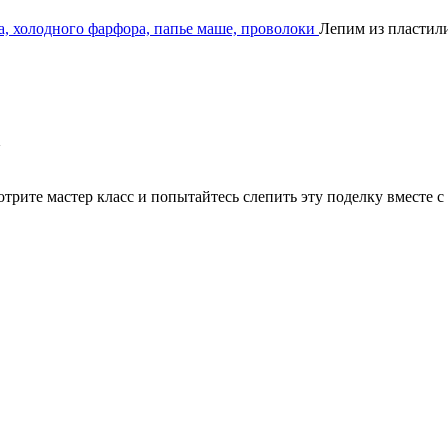
а, холодного фарфора, папье маше, проволоки
Лепим из пластил
а
трите мастер класс и попытайтесь слепить эту поделку вместе с