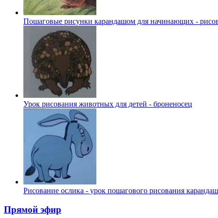
Пошаговые рисунки карандашом для начинающих - рисов
Урок рисования животных для детей - броненосец
Рисование ослика - урок пошагового рисования каранда
Прямой эфир