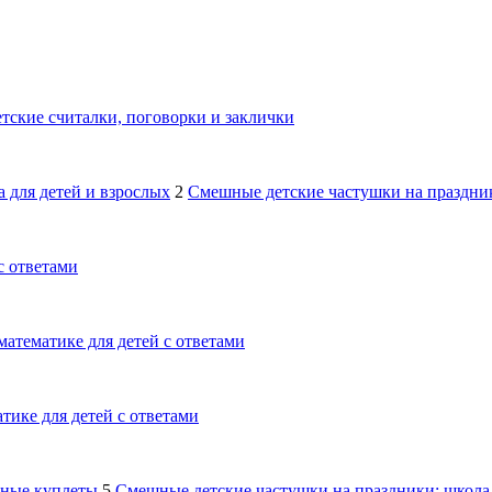
тские считалки, поговорки и заклички
 для детей и взрослых
2
Смешные детские частушки на праздник
с ответами
математике для детей с ответами
тике для детей с ответами
шные куплеты
5
Смешные детские частушки на праздники: школа,