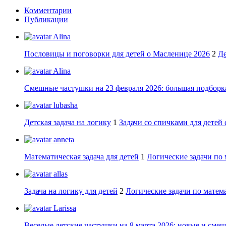
Комментарии
Публикации
Alina
Пословицы и поговорки для детей о Масленице 2026
2
Де
Alina
Смешные частушки на 23 февраля 2026: большая подборка
lubasha
Детская задача на логику
1
Задачи со спичками для детей 
anneta
Математическая задача для детей
1
Логические задачи по 
allas
Задача на логику для детей
2
Логические задачи по матема
Larissa
Веселые детские частушки на 8 марта 2026: новые и сме