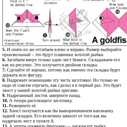
5.
И опять их же отгибаем влево и вправо. Размер выбирайте
произвольный – это будут плавники золотой рыбки.
6.
Загибаем вверх только один лист бумаги. Складываем его
как на рисунке. Это получается двойная складка.
7.
Сделайте её хорошо, потому как именно эта складка будет
держать всю фигуру.
8.
Надрежьте ножницами эту часть заготовки. Но только не
надо её совсем отрезать, как сделал я в первый раз. Это будет
хвост у нашей золотой рыбки оригами.
9.
Надрезанный листок заверните назад.
10.
А теперь расплющите заготовку.
11.
Разверните её.
12.
Хвост получается как бы выворачиванием наизнанку
задней складки. Его величина зависит от того как вы
надрезали лист в пункте 8.
13.
А теперь проявите фантазию — раскрасьте рыбку.