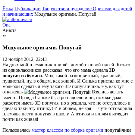
Ёжка
Публикации
Творчество и рукоделие
Оригами для детей
и начинающих
Модульное оригами. Попугай
Ona
Анюта
••
Модульное оригами. Попугай
12 ноября 2012, 22:43
На днях мой племянник пришёл домой с новой идеей. Кто-то
из одноклассников рассказал, что его мама сделала
3D
попугая из бумаги
. Мол, такой разноцветный, красивый,
пушистый, ну, в общем, как живой. И Санька пристал ко мне с
мольбой сделать и ему такого 3D попугайчика. Ну, как тут
откажешь
Взялись делать
вместе. Правда Саньке быстро надоело и он, похоже даже
расхотел иметь 3D попугая, но я решила, что не отступлюсь и
сделаю таки эту птичку! И в общем, не зря — чуть отговорила
племяша нести попугая в школу. А птичка и впрям выглядит
почти как живая!
Пользовалась
мастер классом по сборке оригами
попугайчика