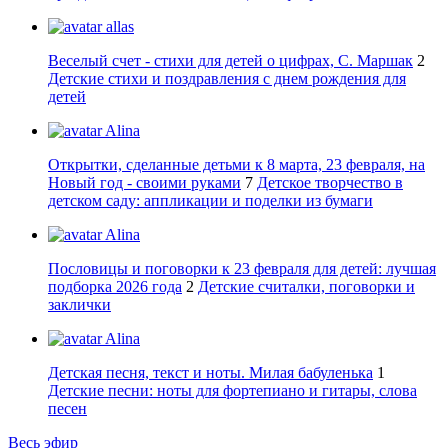
allas
Веселый счет - стихи для детей о цифрах, С. Маршак
2
Детские стихи и поздравления с днем рождения для
детей
Alina
Открытки, сделанные детьми к 8 марта, 23 февраля, на
Новый год - своими руками
7
Детское творчество в
детском саду: аппликации и поделки из бумаги
Alina
Пословицы и поговорки к 23 февраля для детей: лучшая
подборка 2026 года
2
Детские считалки, поговорки и
заклички
Alina
Детская песня, текст и ноты. Милая бабуленька
1
Детские песни: ноты для фортепиано и гитары, слова
песен
Весь эфир