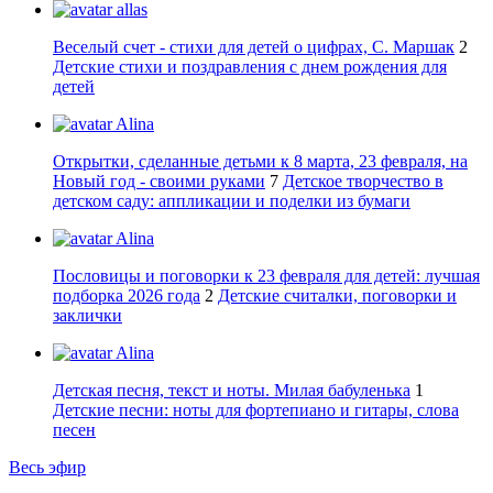
allas
Веселый счет - стихи для детей о цифрах, С. Маршак
2
Детские стихи и поздравления с днем рождения для
детей
Alina
Открытки, сделанные детьми к 8 марта, 23 февраля, на
Новый год - своими руками
7
Детское творчество в
детском саду: аппликации и поделки из бумаги
Alina
Пословицы и поговорки к 23 февраля для детей: лучшая
подборка 2026 года
2
Детские считалки, поговорки и
заклички
Alina
Детская песня, текст и ноты. Милая бабуленька
1
Детские песни: ноты для фортепиано и гитары, слова
песен
Весь эфир