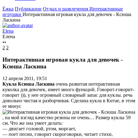
Ёжка
Публикации
Отдых и развлечения
Интерактивные
игрушки
Интерактивная игровая кукла для девочек - Ксюша
Ласкина
Elena
Елена
••
2
2
Интерактивная игровая кукла для девочек -
Ксюша Ласкина
12 апреля 2011, 19:51
Кукла Ксюша Ласкина
очень развитая интерактивная
куколка для девочек, имеет много функций. Говорит-говорит-
говорит ))), у нее огромный словарный запас для куклы. речь
довольно чистая и разборчивая. Сделана кукла в Китае, в этом
ее минус
, на мой взгляд качество резины не очень… Размер куклы 59
см. Что же она умеет делать:
— двигает головой, ртом, моргает,
— поет песни, говорит скороговорки, читает стихи,