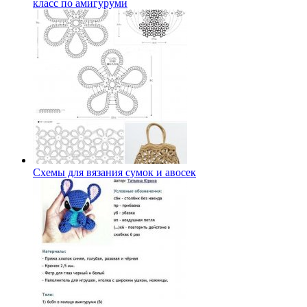
класс по амигуруми
Схемы для вязания сумок и авосек