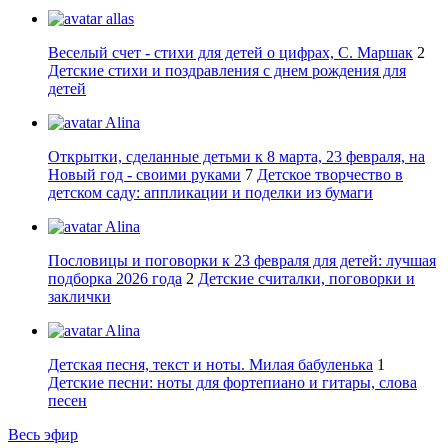
allas
Веселый счет - стихи для детей о цифрах, С. Маршак
2
Детские стихи и поздравления с днем рождения для
детей
Alina
Открытки, сделанные детьми к 8 марта, 23 февраля, на
Новый год - своими руками
7
Детское творчество в
детском саду: аппликации и поделки из бумаги
Alina
Пословицы и поговорки к 23 февраля для детей: лучшая
подборка 2026 года
2
Детские считалки, поговорки и
заклички
Alina
Детская песня, текст и ноты. Милая бабуленька
1
Детские песни: ноты для фортепиано и гитары, слова
песен
Весь эфир